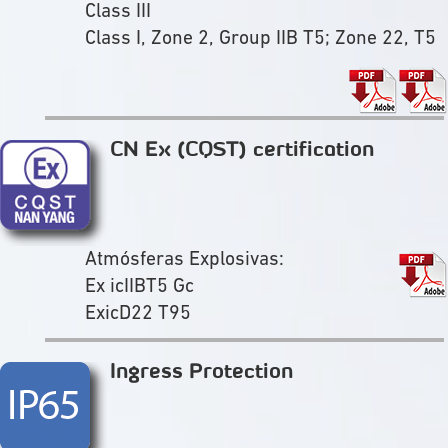
Class III
Class I, Zone 2, Group IIB T5; Zone 22, T5
CN Ex (CQST) certification
Atmósferas Explosivas:
Ex icIIBT5 Gc
ExicD22 T95
Ingress Protection